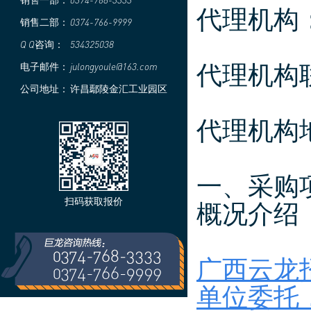
代理机构
销售二部：
0374-766-9999
Q Q咨询：
534325038
代理机构联系
电子邮件：
julongyoule@163.com
公司地址：
许昌鄢陵金汇工业园区
代理机构
一、采购
扫码获取报价
概况介绍
广西云龙
单位委托