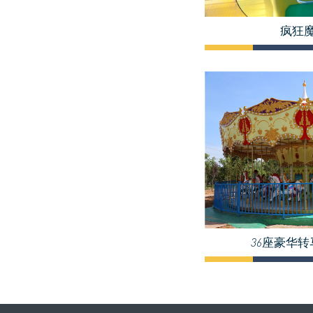
疯狂
36座豪华