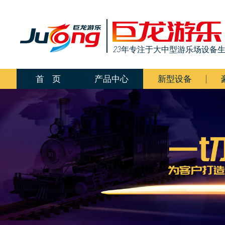
23年专注于大中型游乐场设备
首 页
产品中心
新型设备