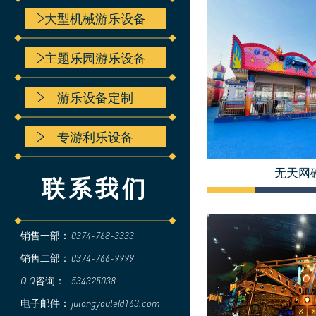
大型机械游乐设备
主题乐园游乐设备
游乐设备定制
专游利乐设备
无天网
联系我们
销售一部：
0374-768-3333
销售二部：
0374-766-9999
Q Q咨询：
534325038
电子邮件：
julongyoule@163.com