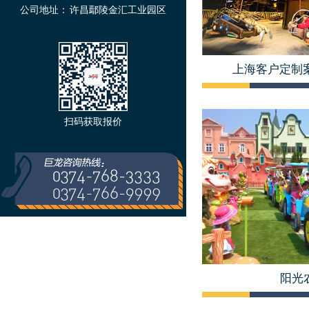
公司地址：
许昌鄢陵金汇工业园区
上海客户定制案例
扫码获取报价
阳光