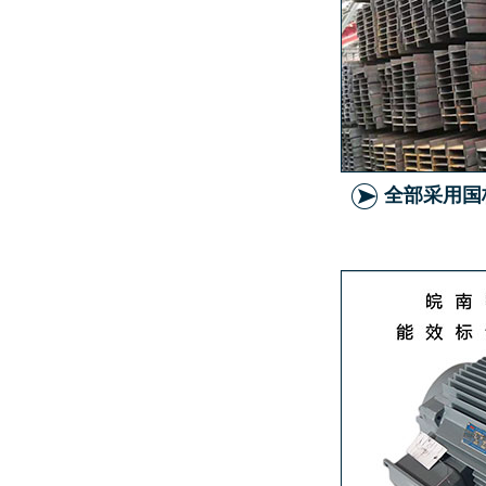
全部采用国