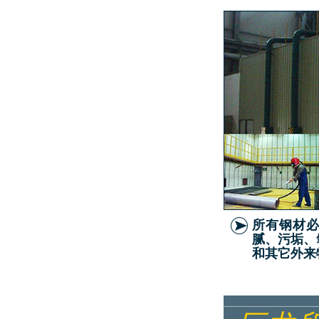
所有钢材
腻、污垢、
和其它外来物