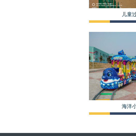
儿童
海洋