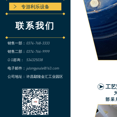
专游利乐设备
联系我们
销售一部：
0374-768-3333
销售二部：
0374-766-9999
Q Q咨询：
534325038
电子邮件：
julongyoule@163.com
公司地址：
许昌鄢陵金汇工业园区
工艺
部采