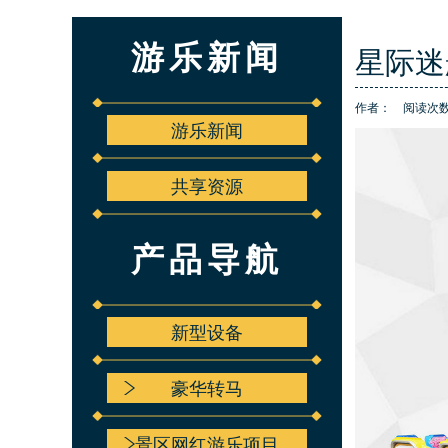
游乐新闻
星际迷
作者： 阅读次
游乐新闻
共享资源
产品导航
新型设备
豪华转马
景区网红游乐项目