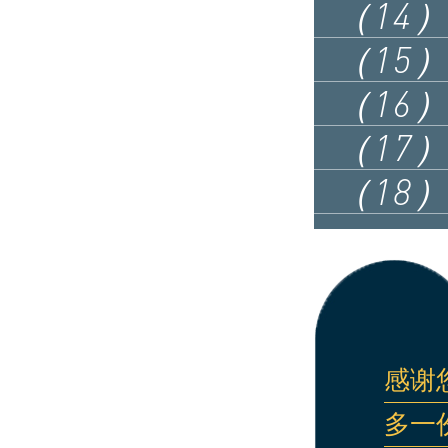
（14
（15）
（16）
（17
（18
感谢
多一