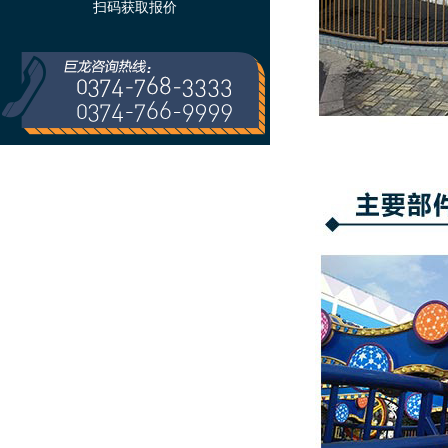
扫码获取报价