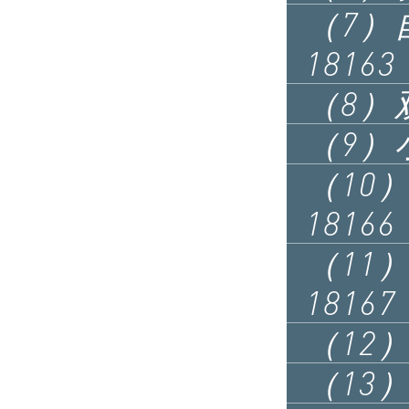
（7）
18163
（8）
（9）
（10
18166
（11
18167
（12
（13