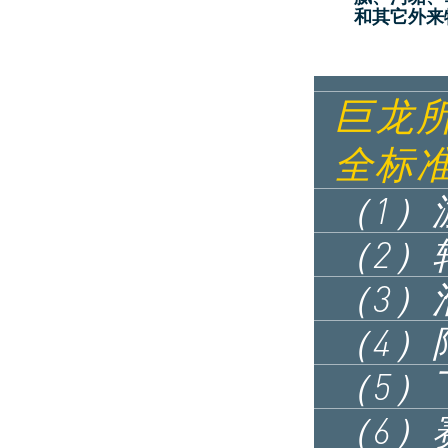
和其它外来物
巨龙
全标准
（1）
（2）
（3）
（4）
（5）
（6）