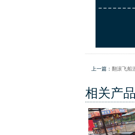
----
上一篇：
翻滚飞船
相关产