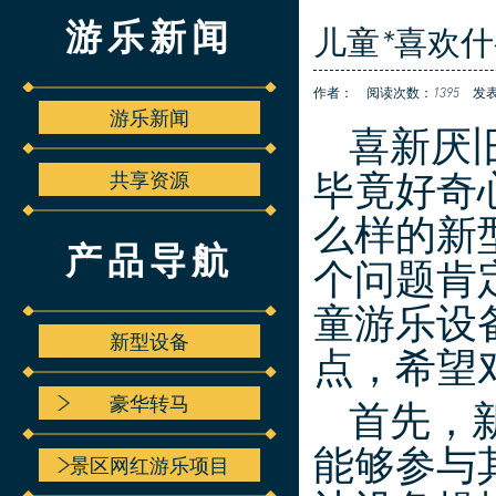
游乐新闻
儿童*喜欢
作者： 阅读次数：
1395 发表于
游乐新闻
喜新厌
毕竟好奇
共享资源
么样的新
产品导航
个问题肯
童
游乐设
新型设备
点，希望
豪华转马
首先，
能够参与
景区网红游乐项目