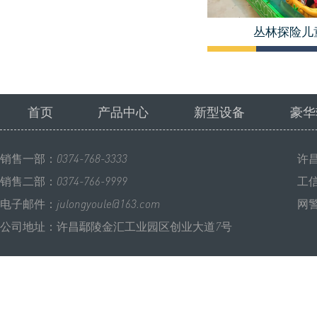
丛林探险儿
首页
产品中心
新型设备
豪华
销售一部：0374-768-3333
许
销售二部：0374-766-9999
工
电子邮件：julongyoule@163.com
网
公司地址：许昌鄢陵金汇工业园区创业大道7号