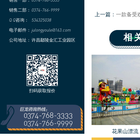
销售二部：
0374-766-9999
上一篇：
一款备受
Q Q咨询：
534325038
电子邮件：
julongyoule@163.com
相
公司地址：
许昌鄢陵金汇工业园区
扫码获取报价
花果山漂流