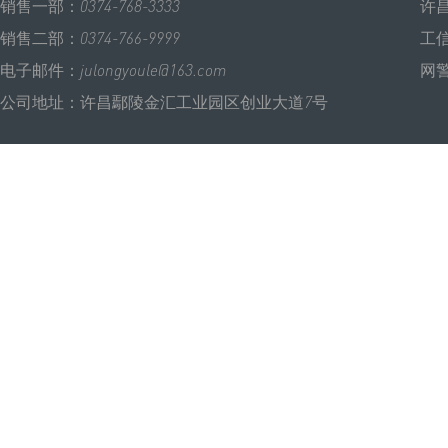
销售一部：0374-768-3333
许
销售二部：0374-766-9999
工
电子邮件：julongyoule@163.com
网
公司地址：许昌鄢陵金汇工业园区创业大道7号