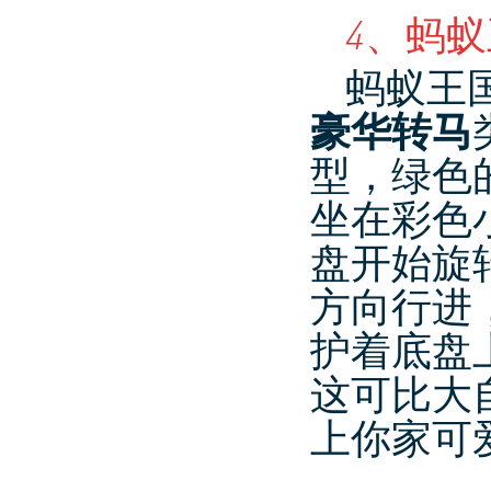
4、
蚂蚁
蚂蚁王
豪华转马
型，绿色
坐在彩色
盘开始旋
方向行进
护着底盘
这可比大
上你家可