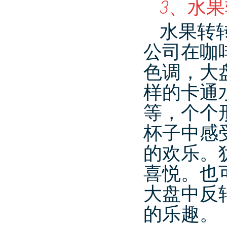
3、
水果
水果转
公司在咖
色调，大
样的卡通
等，个个
杯子中感
的欢乐。
喜悦。也
大盘中反
的乐趣。