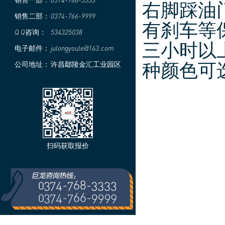
右脚踩油
销售二部：
0374-766-9999
有刹车等
Q Q咨询：
534325038
三小时以
电子邮件：
julongyoule@163.com
种颜色可
公司地址：
许昌鄢陵金汇工业园区
扫码获取报价