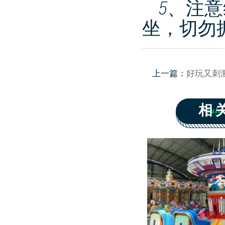
5、注
坐，切勿
上一篇：
好玩又刺
相