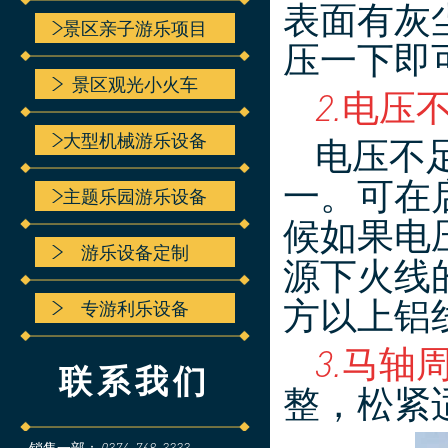
表面有灰
景区亲子游乐项目
压一下即
景区观光小火车
2.电压
大型机械游乐设备
电压不
一。可在
主题乐园游乐设备
候如果电
游乐设备定制
源下火线
方以上铝
专游利乐设备
3.马
联系我们
整，松紧
销售一部：
0374-768-3333