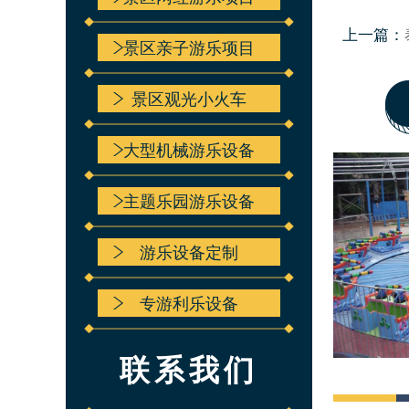
上一篇：
景区亲子游乐项目
景区观光小火车
大型机械游乐设备
主题乐园游乐设备
游乐设备定制
专游利乐设备
联系我们