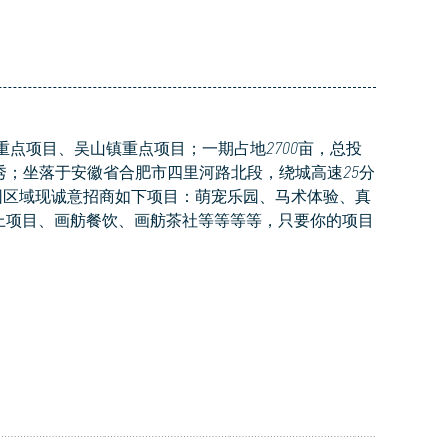
点项目、吴山镇重点项目；一期占地2700亩，总投
秀；坐落于安徽省合肥市四里河路北段，绕城高速25分
童乐园区域现诚意招商如下项目：萌宠乐园、马术体验、真
上项目、画舫餐饮、画舫茶社等等等等，只要你的项目