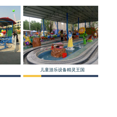
儿童游乐设备精灵王国