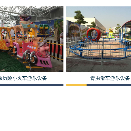
原历险小火车游乐设备
青虫滑车游乐设备