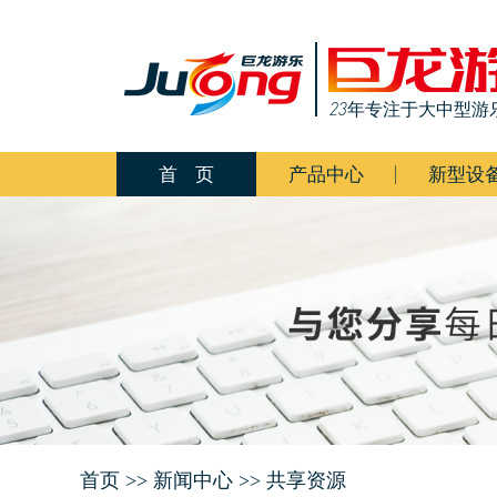
23年专注于大中型
首 页
产品中心
新型设
首页 >>
新闻中心
>>
共享资源