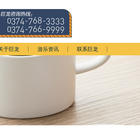
关于巨龙
游乐资讯
联系巨龙