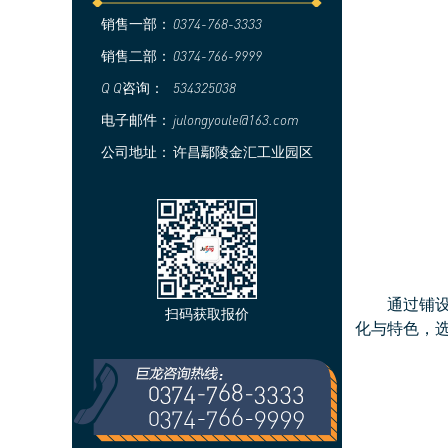
销售一部：
0374-768-3333
销售二部：
0374-766-9999
Q Q咨询：
534325038
电子邮件：
julongyoule@163.com
公司地址：
许昌鄢陵金汇工业园区
通过铺
扫码获取报价
化与特色，