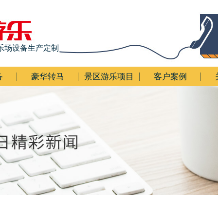
游乐场设备生产定制
备
豪华转马
景区游乐项目
客户案例