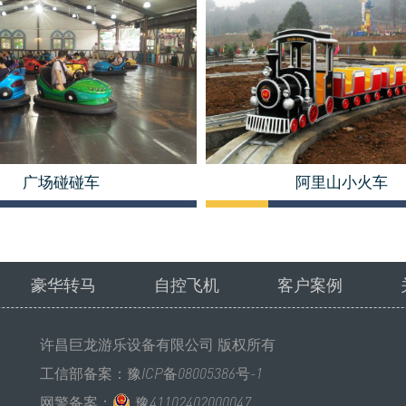
广场碰碰车
阿里山小火车
豪华转马
自控飞机
客户案例
许昌巨龙游乐设备有限公司 版权所有
工信部备案：
豫ICP备08005386号-1
网警备案：
豫41102402000047