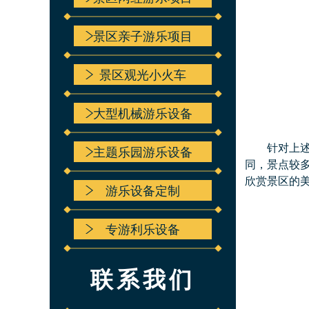
景区亲子游乐项目
景区观光小火车
大型机械游乐设备
针对上
主题乐园游乐设备
同，景点较
欣赏景区的
游乐设备定制
专游利乐设备
联系我们