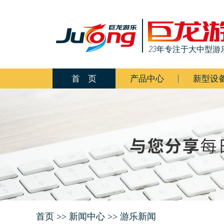
23年专注于大中型
首 页
产品中心
新型设
首页 >>
新闻中心
>>
游乐新闻