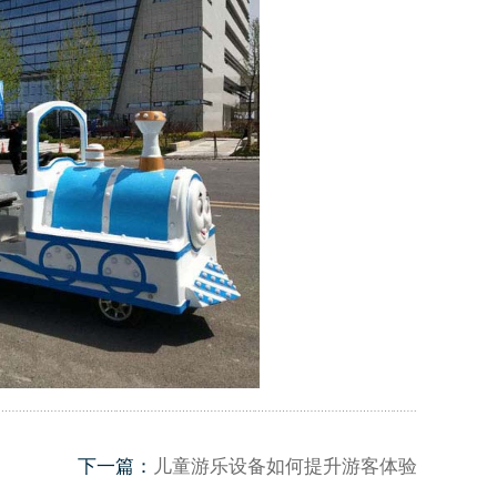
下一篇：
儿童游乐设备如何提升游客体验