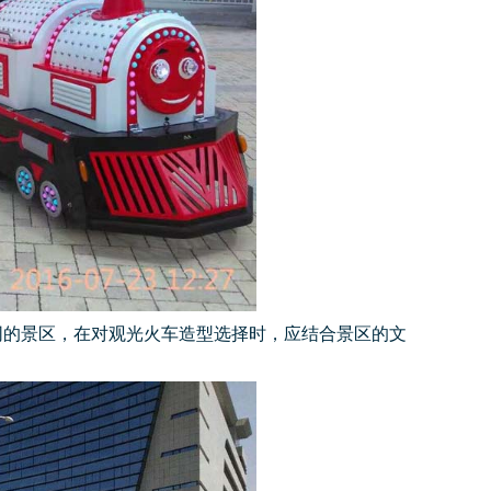
同的景区，在对观光火车造型选择时，应结合景区的文