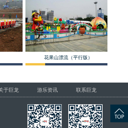
花果山漂流（平行版）
关于巨龙
游乐资讯
联系巨龙