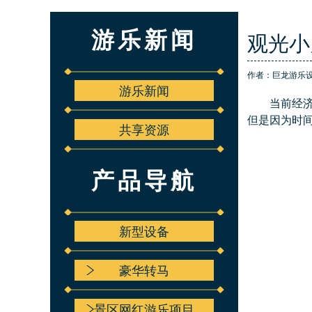
游乐新闻
观光小
作者：巨龙游乐
游乐新闻
当前经
但是因为时
共享资源
产品导航
新型设备
豪华转马
景区网红游乐项目