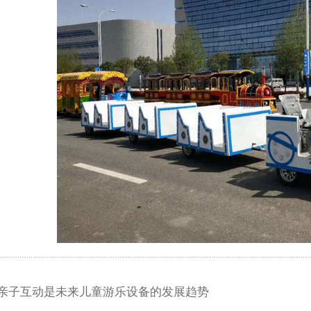
亲子互动是未来儿童游乐设备的发展趋势