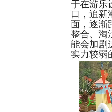
于在游乐
口，追新
面，逐渐
整合、淘
能会加剧
实力较弱