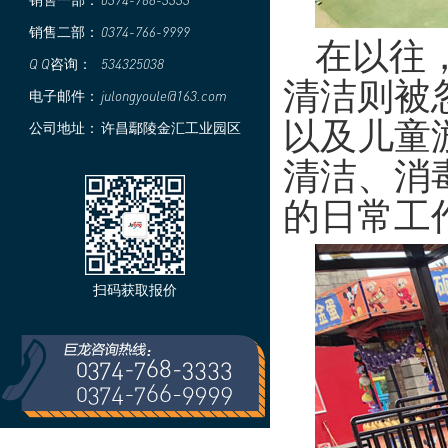
销售二部：
0374-766-9999
在以往
Q Q咨询：
534325038
清洁则被
电子邮件：
julongyoule@163.com
以及儿童
公司地址：
许昌鄢陵金汇工业园区
清洁、消
的日常工
扫码获取报价