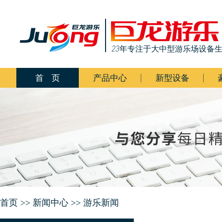
23年专注于大中型游乐场设备
首 页
产品中心
新型设备
首页 >>
新闻中心
>>
游乐新闻