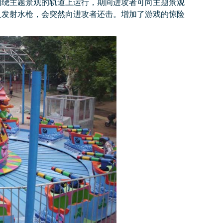
围绕主题景观的轨道上运行，期间进攻者可向主题景观
及发射水枪，会突然向进攻者还击。增加了游戏的惊险