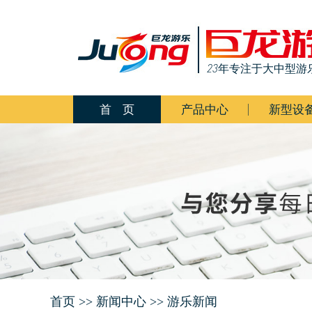
23年专注于大中型
首 页
产品中心
新型设
首页 >>
新闻中心
>>
游乐新闻