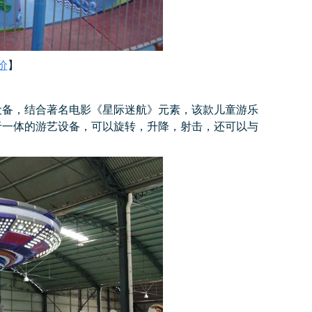
价
】
乐设备，结合著名电影《星际迷航》元素，该款儿童游乐
于一体的游艺设备，可以旋转，升降，射击，还可以与