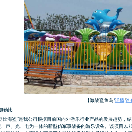
【激战鲨鱼岛|
详情
|
询
加勒比
加勒比海盗”是我公司根据目前国内外游乐行业产品的发展趋势，
型、声、光、电为一体的新型仿军事战备的游乐设备。该项目以1