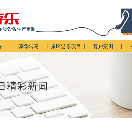
游乐场设备生产定制
备
豪华转马
景区游乐项目
客户案例