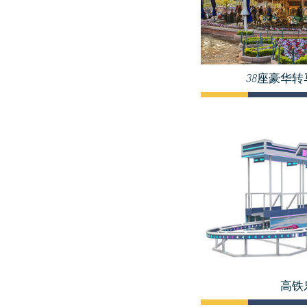
38座豪华
高铁