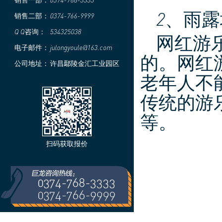
2、雨
销售二部：
0374-766-9999
Q Q咨询：
534325038
网红游
电子邮件：
julongyoule@163.com
的。网红
公司地址：
许昌鄢陵金汇工业园区
老年人不
传统的游
等。
扫码获取报价