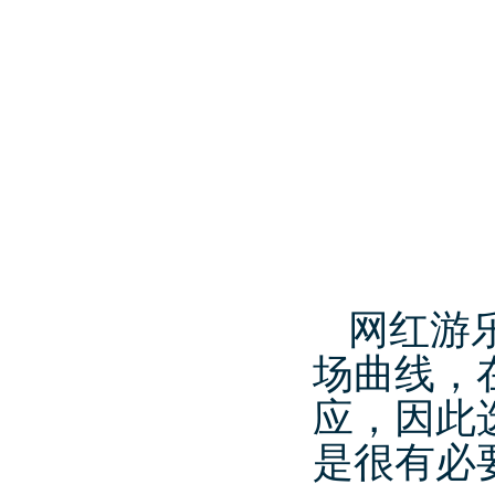
网红游
场曲线，
应，因此
是很有必