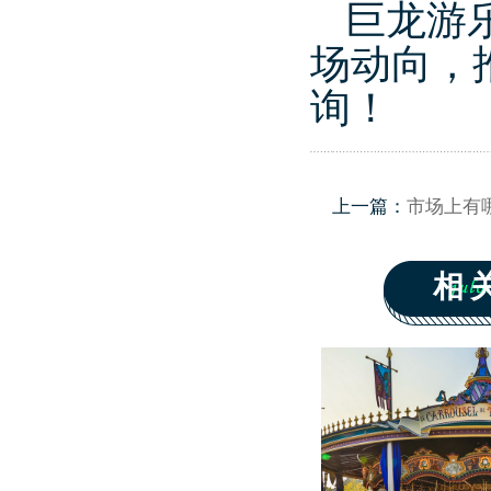
巨龙游
场动向，
询！
上一篇：
市场上有
相