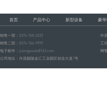
首页
产品中心
新型设备
豪华
销售一部：0374-768-3333
许
销售二部：0374-766-9999
工
电子邮件：julongyoule@163.com
网
公司地址：许昌鄢陵金汇工业园区创业大道7号