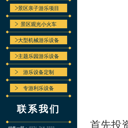
景区亲子游乐项目
景区观光小火车
大型机械游乐设备
主题乐园游乐设备
游乐设备定制
专游利乐设备
联系我们
首先投
销售一部：
0374-768-3333