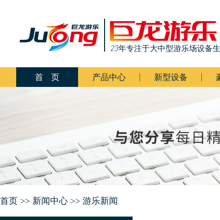
23年专注于大中型游乐场设备
首 页
产品中心
新型设备
首页 >>
新闻中心
>>
游乐新闻