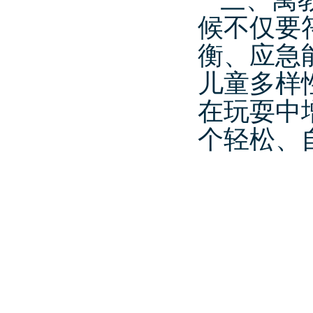
候不仅要
衡、应急
儿童多样
在玩耍中
个轻松、