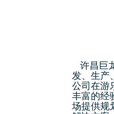
许昌巨龙
发、生产
公司在游
丰富的经
场提供规