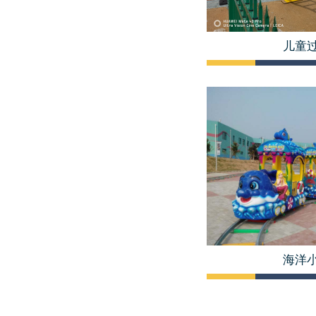
儿童
海洋