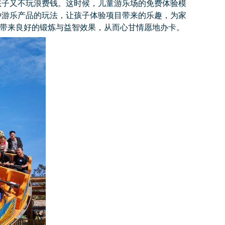
孩子又不玩浪费钱。这时候，儿童游乐场的免费体验模
种游乐产品的玩法，让孩子体验项目带来的乐趣，为家
子带来良好的锻炼与益智效果，从而心甘情愿地办卡。