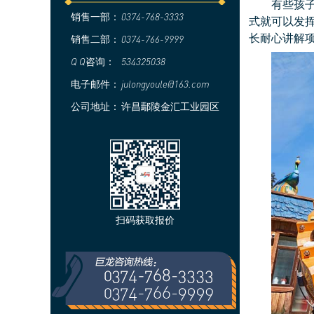
有些孩
销售一部：
0374-768-3333
式就可以发
长耐心讲解
销售二部：
0374-766-9999
Q Q咨询：
534325038
电子邮件：
julongyoule@163.com
公司地址：
许昌鄢陵金汇工业园区
扫码获取报价