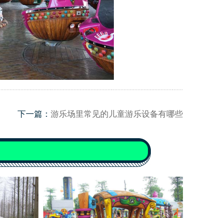
下一篇：
游乐场里常见的儿童游乐设备有哪些