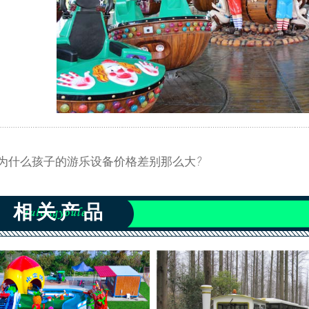
为什么孩子的游乐设备价格差别那么大?
相关产品