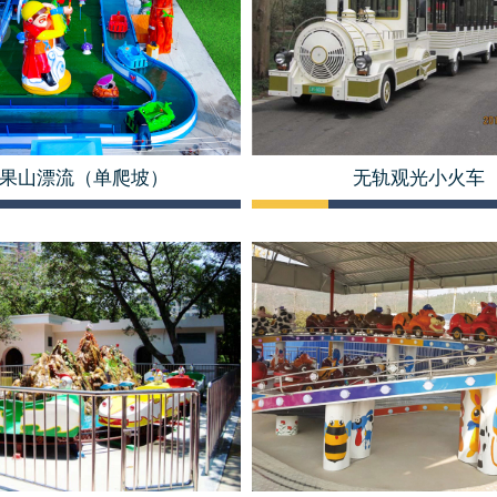
果山漂流（单爬坡）
无轨观光小火车