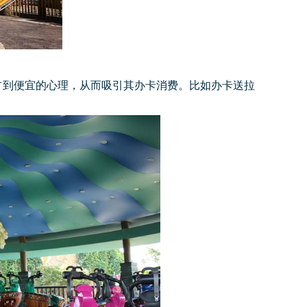
者占到便宜的心理，从而吸引其办卡消费。比如办卡送拉