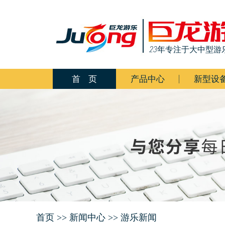
23年专注于大中型
首 页
产品中心
新型设
首页 >>
新闻中心
>>
游乐新闻