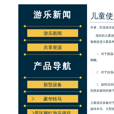
游乐新闻
儿童使
作者：巨龙游乐
游乐新闻
现在的儿童游乐
备能促进儿童多
共享资源
1、对于摇荡与
顺畅。
产品导航
2、对于抗地心
新型设备
3、旋转活动设
别喜欢旋转的孩
豪华转马
儿童游乐设备对
旋转木马、大型
景区网红游乐项目