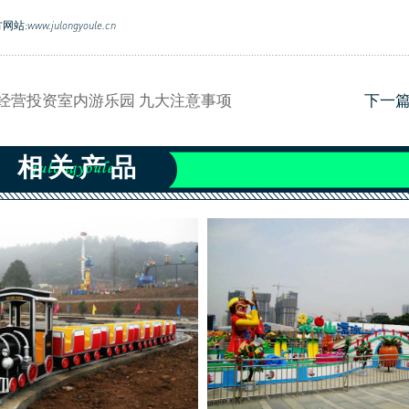
ww.julongyoule.cn
经营投资室内游乐园 九大注意事项
下一
相关产品