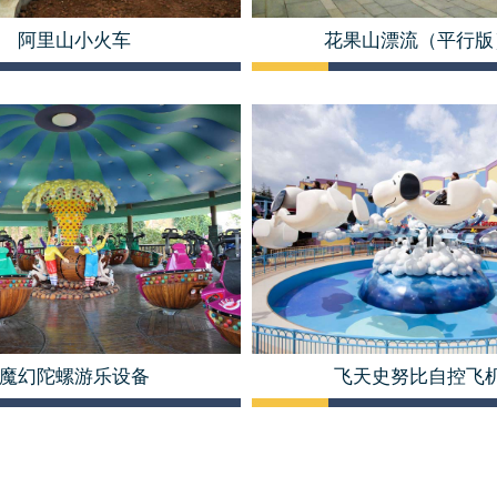
阿里山小火车
花果山漂流（平行版
魔幻陀螺游乐设备
飞天史努比自控飞