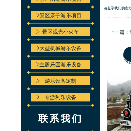
请登录我们的官方网站:w
景区亲子游乐项目
景区观光小火车
上一篇：
大型机械游乐设备
主题乐园游乐设备
游乐设备定制
专游利乐设备
联系我们