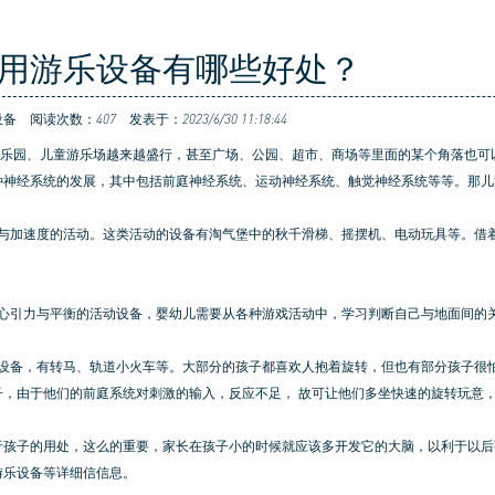
用游乐设备有哪些好处？
设备 阅读次数：
407 发表于：2023/6/30 11:18:44
园、儿童游乐场越来越盛行，甚至广场、公园、超市、商场等里面的某个角落也可以
种神经系统的发展，其中包括前庭神经系统、运动神经系统、触觉神经系统等等。那儿
加速度的活动。这类活动的设备有淘气堡中的秋千滑梯、摇摆机、电动玩具等。借着
引力与平衡的活动设备，婴幼儿需要从各种游戏活动中，学习判断自己与地面间的关
备，有转马、轨道小火车等。大部分的孩子都喜欢人抱着旋转，但也有部分孩子很怕
子，由于他们的前庭系统对刺激的输入，反应不足， 故可让他们多坐快速的旋转玩意
于孩子的用处，这么的重要，家长在孩子小的时候就应该多开发它的大脑，以利于以后
游乐设备等详细信信息。