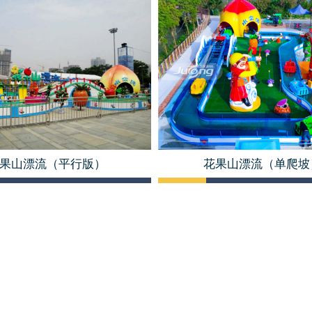
果山漂流（平行版）
花果山漂流（单爬坡