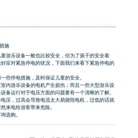
措施
童游乐设备一般也比较安全，但为了孩子的安全着
做好应对紧急停电的状况，下面我们来看下紧急停电的
一些停电措施，及时保证儿童的安全。
室内游乐设备的电机产生损伤；而且一些大型游乐设
乐设备运行对于电压方面的问题要有一个清晰的了解。
电压，过高会导致电流太大易烧毁电机，过低的话就
突然来电给游客带来危险。
咨询选购。