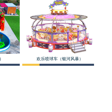
）
欢乐喷球车（银河风暴）