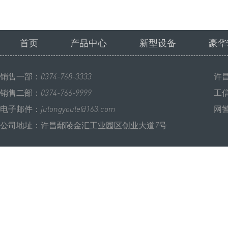
首页
产品中心
新型设备
豪华
销售一部：0374-768-3333
许
销售二部：0374-766-9999
工
电子邮件：julongyoule@163.com
网
公司地址：许昌鄢陵金汇工业园区创业大道7号