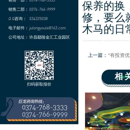
保养的换
销售二部：
0374-766-9999
修，要么
Q Q咨询：
534325038
木马的日
电子邮件：
julongyoule@163.com
公司地址：
许昌鄢陵金汇工业园区
上一篇：
*有投资
相
扫码获取报价