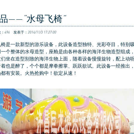
品——“水母飞椅”
数：
494 发表于：2014/11/3 17:27:00
椅是一款新型的游乐设备，此设备造型独特、光彩夺目，特别吸
用一个整体的水母造型，座舱是由各种各样的海洋生物造型组成
友们坐在造型别致的海洋生物上面，随着设备慢慢旋转，配上动
看着也是醉了，个个都是摩拳擦掌、跃跃欲试。此设备一经推出
场都有安装。火热抢购中！欲定从速！