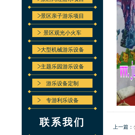
景区亲子游乐项目
景区观光小火车
大型机械游乐设备
主题乐园游乐设备
游乐设备定制
专游利乐设备
联系我们
上一篇：