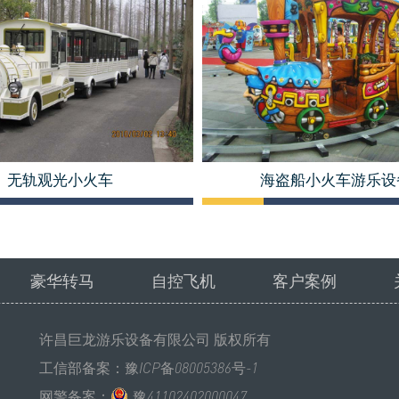
无轨观光小火车
海盗船小火车游乐设
豪华转马
自控飞机
客户案例
许昌巨龙游乐设备有限公司 版权所有
工信部备案：
豫ICP备08005386号-1
网警备案：
豫41102402000047