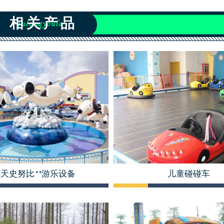
相关产品
天史努比**游乐设备
儿童碰碰车