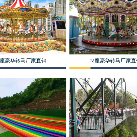
4座豪华转马厂家直销
16座豪华转马厂家直