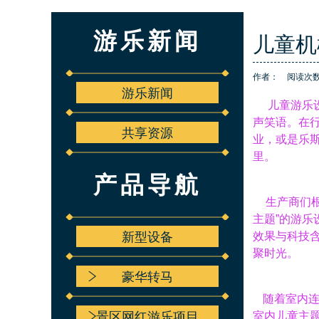
游乐新闻
儿童机
作者： 阅读次
游乐新闻
儿童游乐
声笑语。在
共享资源
业，或是乐
里。
产品导航
生产商们
主题”的游
新型设备
效果与科技
聚时光。
豪华转马
随着室内
景区网红游乐项目
室内儿童主