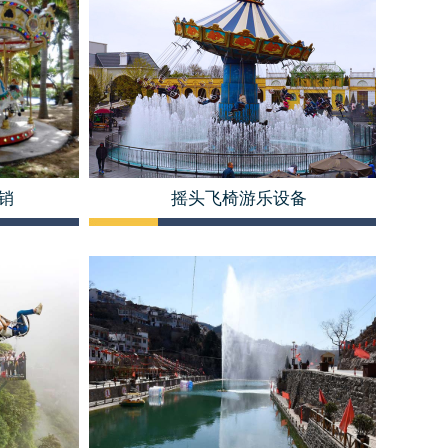
销
摇头飞椅游乐设备