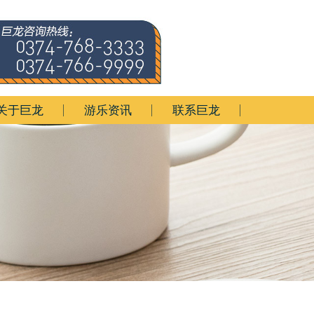
关于巨龙
游乐资讯
联系巨龙