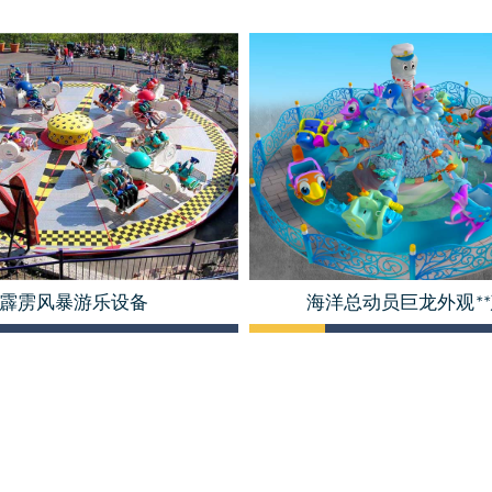
霹雳风暴游乐设备
海洋总动员巨龙外观**产