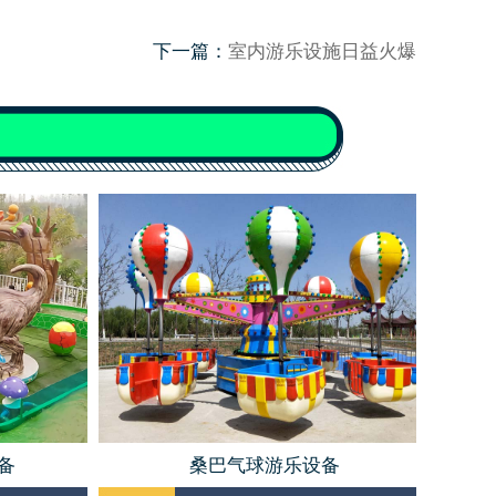
下一篇：
室内游乐设施日益火爆
备
桑巴气球游乐设备