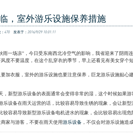
临，室外游乐设施保养措施
数：
470 发表于：2016/9/29 10:01:11
场秋雨一场凉”，今日受东南西北冷空气的影响，我省迎来了阴雨
要风度不要温度，在这个乱穿衣的季节，早上还看见有美女穿个
人要加衣服，室外的游乐设施也要注意保养，巨龙游乐设施贴心
雨天，新型游乐设备的表面通常会变得非常的湿，这个时候如果游
型游乐设备在雨天运营的话，比较容易导致生锈的现象，会让新型
天比较容易导致新型游乐设备电机进水的现象，会比较容易出现危
位商家与游客，不要在雨天使用
游乐设备
，不仅会对游乐设施造