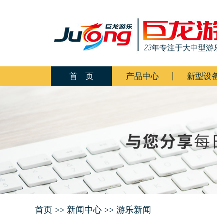
23年专注于大中型
首 页
产品中心
新型设
首页 >>
新闻中心
>>
游乐新闻