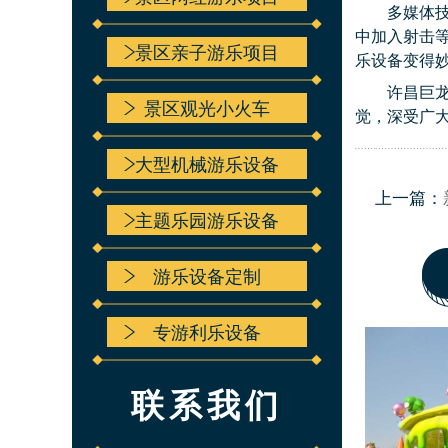
多媒体
中加入射击
景区亲子游乐项目
乐设备变得
许昌巨
景区观光小火车
觉，深受广
大型机械游乐设备
上一篇：
主题乐园游乐设备
游乐设备定制
专游利乐设备
联系我们