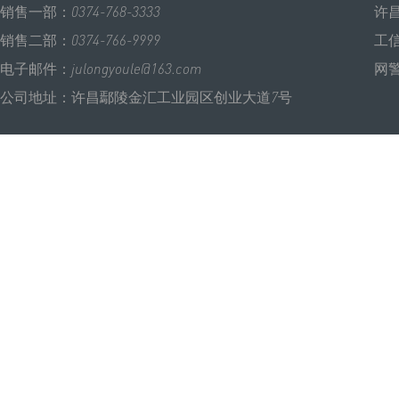
销售一部：0374-768-3333
许
销售二部：0374-766-9999
工
电子邮件：julongyoule@163.com
网
公司地址：许昌鄢陵金汇工业园区创业大道7号