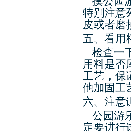
摸公园
特别注意
皮或者磨
五、看用
检查一
用料是否
工艺，保
他加固工
六、注意
公园游
定要进行