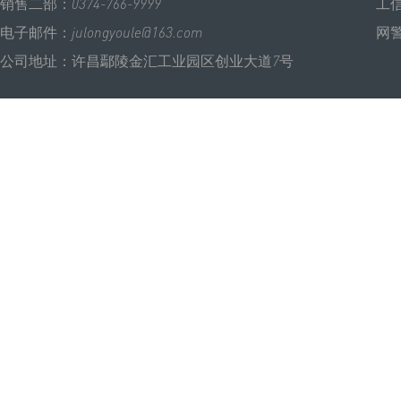
销售二部：0374-766-9999
工
电子邮件：julongyoule@163.com
网
公司地址：许昌鄢陵金汇工业园区创业大道7号