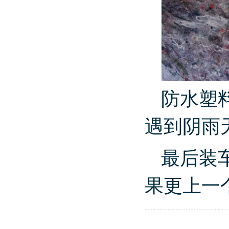
防水塑
遇到阴雨
最后装
果更上一