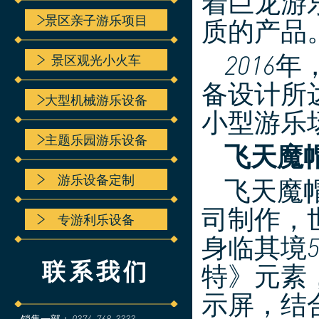
着巨龙游
景区亲子游乐项目
质的产品
201
景区观光小火车
备
设计所
大型机械游乐设备
小型游乐
主题乐园游乐设备
飞天魔
游乐设备定制
飞天魔
司制作，
专游利乐设备
身临其境
联系我们
特》元素
示屏，结
销售一部：
0374-768-3333