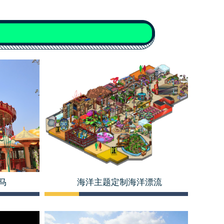
马
海洋主题定制海洋漂流