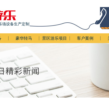
游乐场设备生产定制
备
豪华转马
景区游乐项目
客户案例