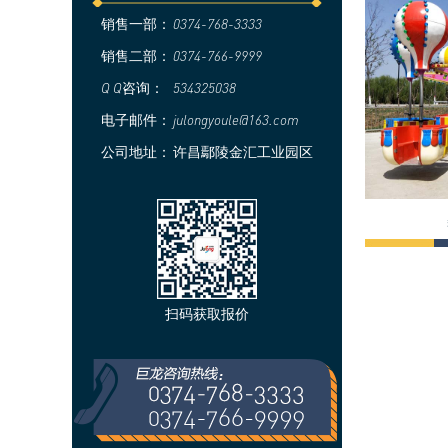
销售一部：
0374-768-3333
销售二部：
0374-766-9999
Q Q咨询：
534325038
电子邮件：
julongyoule@163.com
公司地址：
许昌鄢陵金汇工业园区
扫码获取报价