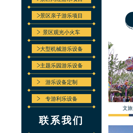
景区亲子游乐项目
景区观光小火车
大型机械游乐设备
主题乐园游乐设备
游乐设备定制
专游利乐设备
文旅
联系我们