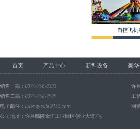
自控飞机
首页
产品中心
新型设备
豪华
销售一部：0374-768-3333
许
销售二部：0374-766-9999
工
电子邮件：julongyoule@163.com
网
公司地址：许昌鄢陵金汇工业园区创业大道7号