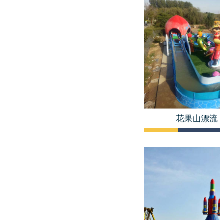
花果山漂流