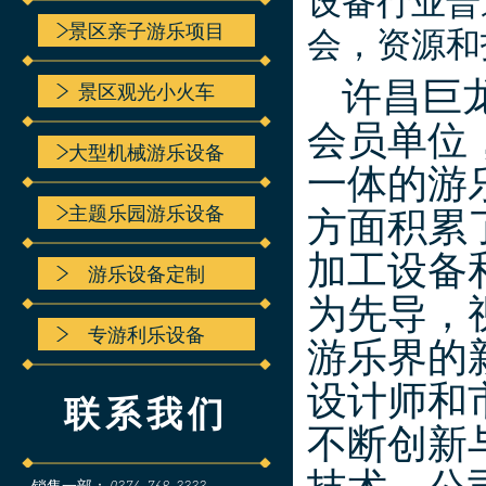
设备行业普
景区亲子游乐项目
会，资源和
许昌巨
景区观光小火车
会员单位
大型机械游乐设备
一体的游
主题乐园游乐设备
方面积累
加工设备
游乐设备定制
为先导，
专游利乐设备
游乐界的
设计师和
联系我们
不断创新
销售一部：
0374-768-3333