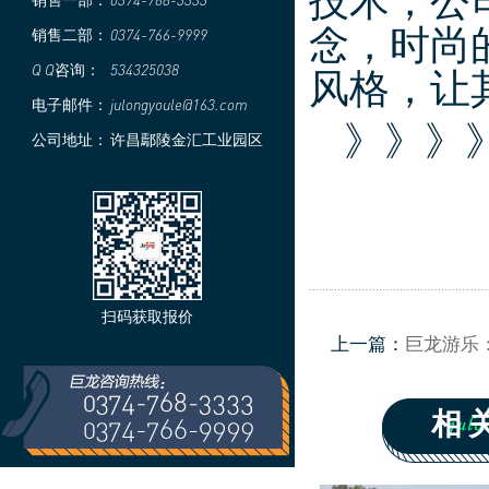
技术，公
念，时尚
销售二部：
0374-766-9999
Q Q咨询：
534325038
风格，让
电子邮件：
julongyoule@163.com
》》》
公司地址：
许昌鄢陵金汇工业园区
扫码获取报价
上一篇：
巨龙游乐
相