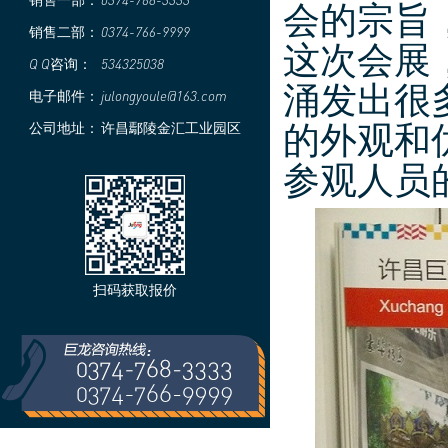
会的宗旨
销售二部：
0374-766-9999
这次会展
Q Q咨询：
534325038
涌发出很
电子邮件：
julongyoule@163.com
的外观和
公司地址：
许昌鄢陵金汇工业园区
参观人员
扫码获取报价