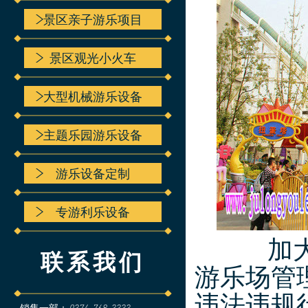
景区亲子游乐项目
景区观光小火车
大型机械游乐设备
主题乐园游乐设备
游乐设备定制
专游利乐设备
加大现
联系我们
游乐场管
违法违规
销售一部：
0374-768-3333