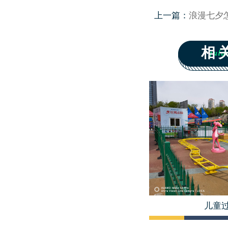
上一篇：
浪漫七夕
相
儿童