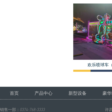
欢乐喷球车
首页
产品中心
新型设备
豪华
销售一部：0374-768-3333
许