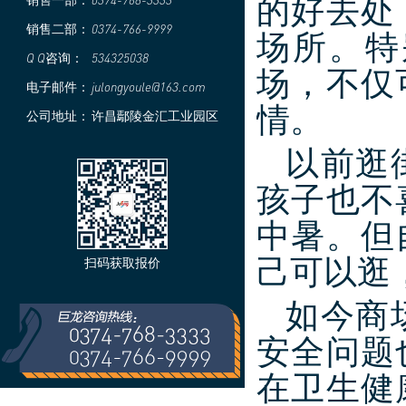
的好去处
销售二部：
0374-766-9999
场所。特
Q Q咨询：
534325038
场，不仅
电子邮件：
julongyoule@163.com
情。
公司地址：
许昌鄢陵金汇工业园区
以前逛
孩子也不
中暑。但
己可以逛
扫码获取报价
如今商
安全问题
在卫生健