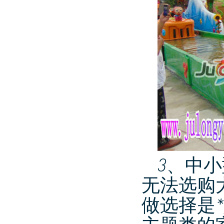
3、中
无法选购
做选择是