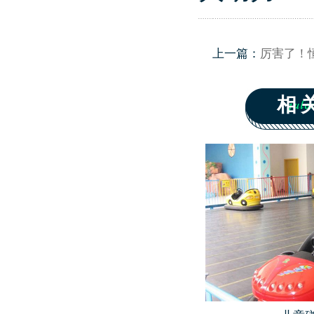
上一篇：
厉害了！
相