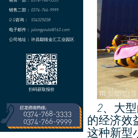
销售二部：
0374-766-9999
Q Q咨询：
534325038
电子邮件：
julongyoule@163.com
公司地址：
许昌鄢陵金汇工业园区
扫码获取报价
2、大
的经济效
这种新型