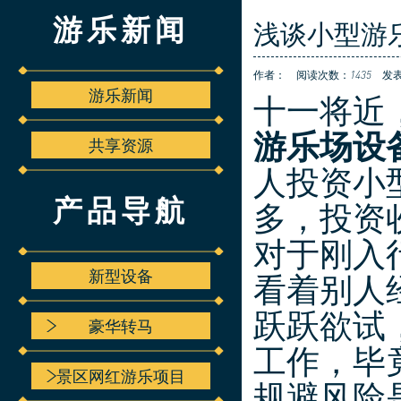
游乐新闻
浅谈小型游
作者： 阅读次数：
1435 发表于
游乐新闻
十一将近
游乐场设
共享资源
人投资小
产品导航
多，投资
对于刚入
新型设备
看着别人
跃跃欲试
豪华转马
工作，毕
景区网红游乐项目
规避风险