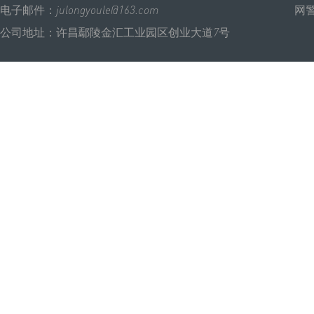
电子邮件：julongyoule@163.com
网
公司地址：许昌鄢陵金汇工业园区创业大道7号