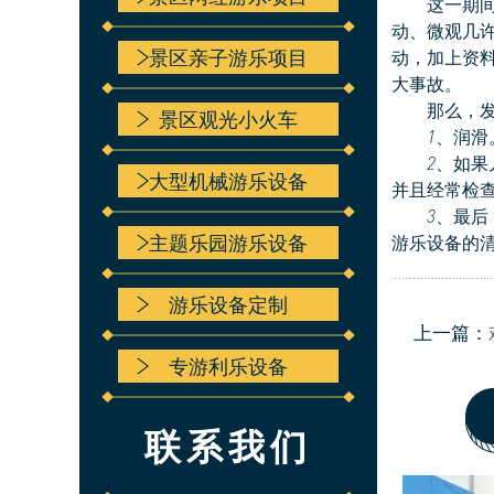
这一期间，
动、微观几
景区亲子游乐项目
动，加上资
大事故。
那么，发现
景区观光小火车
1、润滑。
2、如果儿
大型机械游乐设备
并且经常检
3、最后，
主题乐园游乐设备
游乐设备的
游乐设备定制
上一篇：
专游利乐设备
联系我们