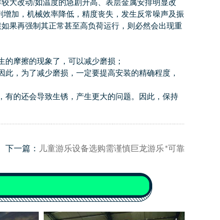
大改动(如温度的急剧升高、表层金属安排明显改
剧增加，机械效率降低，精度丧失，发生反常噪声及振
候如果再强制其正常甚至高负荷运行，则必然会出现重
生的摩擦的现象了，可以减少磨损；
因此，为了减少磨损，一定要提高安装的精确程度，
，有的还会导致生锈，产生更大的问题。因此，保持
下一篇：
儿童游乐设备选购需谨慎巨龙游乐*可靠