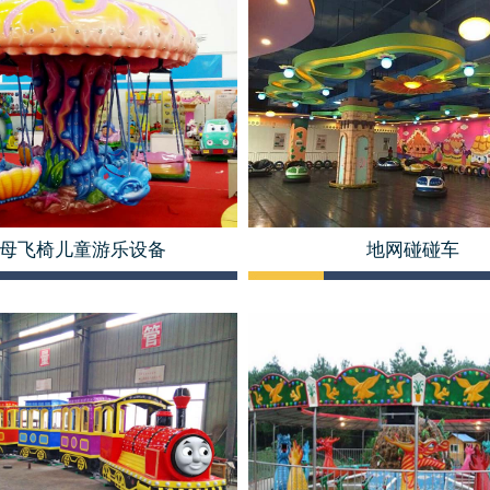
母飞椅儿童游乐设备
地网碰碰车