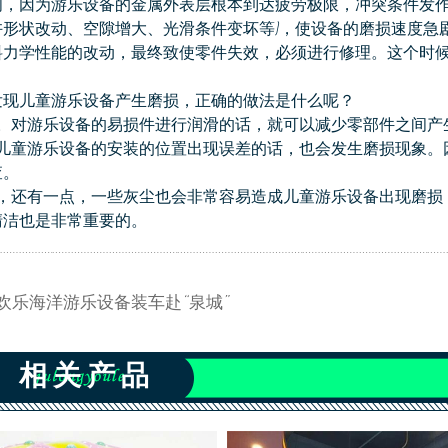
因为游乐设备的金属外表层根本到达疲劳极限，冲突条件发作较
许形状改动、空隙增大、光滑条件变坏等)，使设备的磨损速度急
料力学性能的改动，最终致使零件失效，必须进行修理。这个时
儿童游乐设备产生磨损，正确的做法是什么呢？
对游乐设备的易损件进行润滑的话，就可以减少零部件之间产
童游乐设备的安装的位置出现误差的话，也会发生磨损现象。
查。
还有一点，一些灰尘也会非常容易造成儿童游乐设备出现磨损
清洁也是非常重要的。
欢乐海洋游乐设备装车赴“泉城”
相关产品