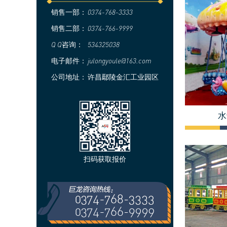
销售一部：
0374-768-3333
销售二部：
0374-766-9999
Q Q咨询：
534325038
电子邮件：
julongyoule@163.com
公司地址：
许昌鄢陵金汇工业园区
水
扫码获取报价