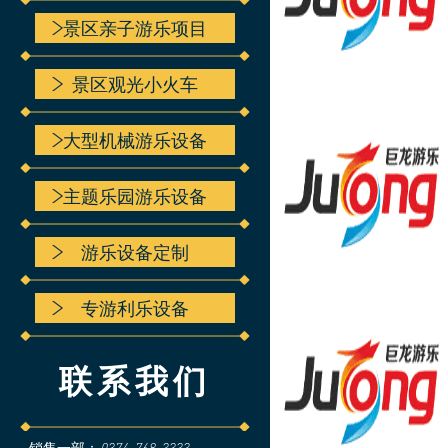
景区亲子游乐项目
景区观光小火车
大型机械游乐设备
主题乐园游乐设备
游乐设备定制
专游利乐设备
联系我们
销售一部：
0374-768-3333