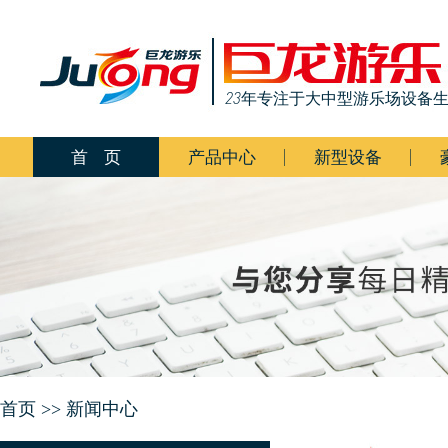
23年专注于大中型游乐场设备
首 页
产品中心
新型设备
首页 >>
新闻中心