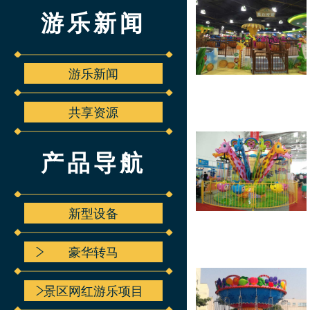
游乐新闻
游乐新闻
共享资源
产品导航
新型设备
豪华转马
景区网红游乐项目