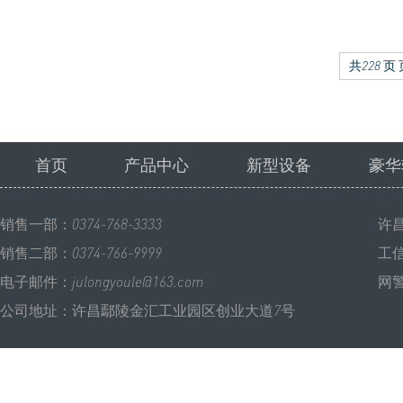
共228 页 
首页
产品中心
新型设备
豪华
销售一部：0374-768-3333
许
销售二部：0374-766-9999
工
电子邮件：julongyoule@163.com
网
公司地址：许昌鄢陵金汇工业园区创业大道7号