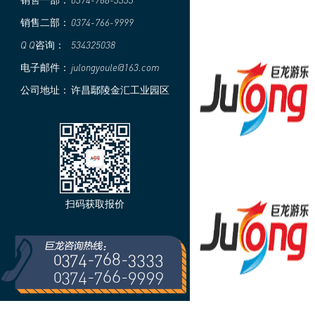
销售二部：
0374-766-9999
Q Q咨询：
534325038
电子邮件：
julongyoule@163.com
公司地址：
许昌鄢陵金汇工业园区
扫码获取报价