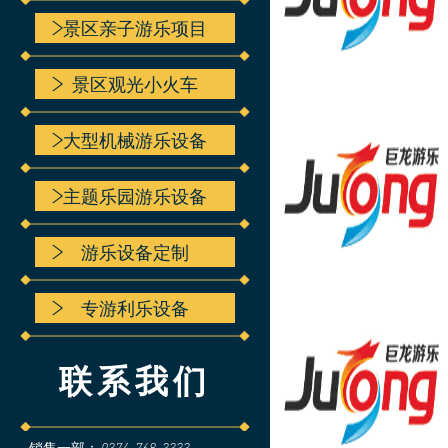
景区亲子游乐项目
景区观光小火车
大型机械游乐设备
主题乐园游乐设备
游乐设备定制
专游利乐设备
联系我们
销售一部：
0374-768-3333