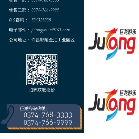
销售二部：
0374-766-9999
Q Q咨询：
534325038
电子邮件：
julongyoule@163.com
公司地址：
许昌鄢陵金汇工业园区
扫码获取报价