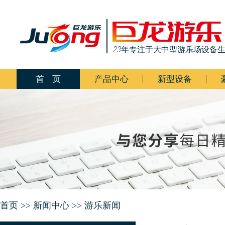
23年专注于大中型游乐场设备
首 页
产品中心
新型设备
首页 >>
新闻中心
>>
游乐新闻