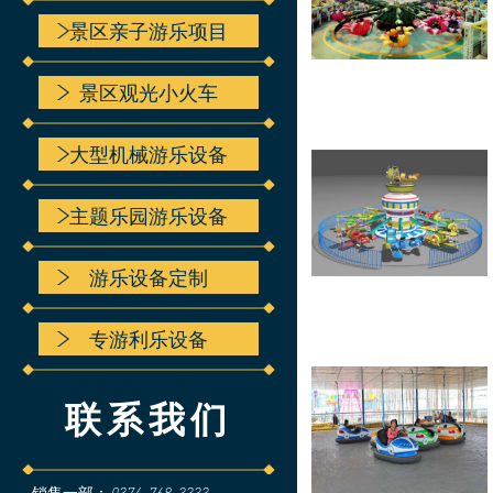
景区亲子游乐项目
景区观光小火车
大型机械游乐设备
主题乐园游乐设备
游乐设备定制
专游利乐设备
联系我们
销售一部：
0374-768-3333