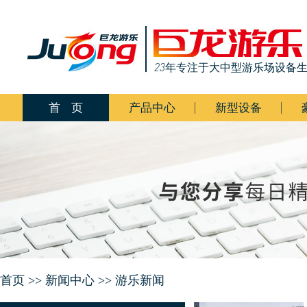
23年专注于大中型游乐场设备
首 页
产品中心
新型设备
首页 >>
新闻中心
>>
游乐新闻