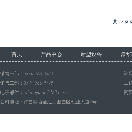
共228 页 页
首页
产品中心
新型设备
豪华
销售一部：0374-768-3333
许
销售二部：0374-766-9999
工
电子邮件：julongyoule@163.com
网
公司地址：许昌鄢陵金汇工业园区创业大道7号