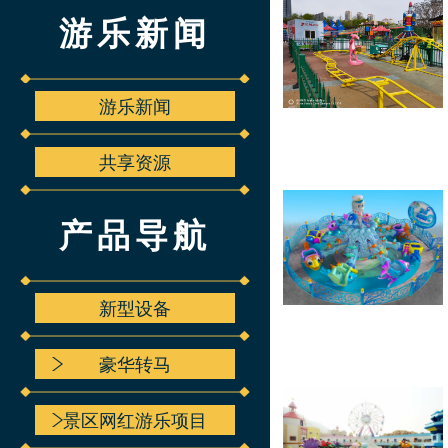
游乐新闻
游乐新闻
共享资源
产品导航
新型设备
豪华转马
景区网红游乐项目