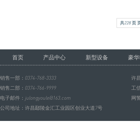
共228 页 页
首页
产品中心
新型设备
豪华
销售一部：0374-768-3333
许
销售二部：0374-766-9999
工
电子邮件：julongyoule@163.com
网
公司地址：许昌鄢陵金汇工业园区创业大道7号