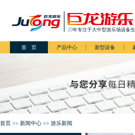
23年专注于大中型游乐场设备
首 页
产品中心
新型设备
首页 >>
新闻中心
>>
游乐新闻