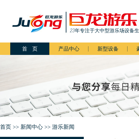
23年专注于大中型游乐场设备
首 页
产品中心
新型设备
首页 >>
新闻中心
>>
游乐新闻