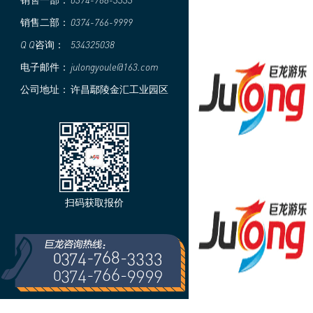
销售二部：
0374-766-9999
Q Q咨询：
534325038
电子邮件：
julongyoule@163.com
公司地址：
许昌鄢陵金汇工业园区
扫码获取报价