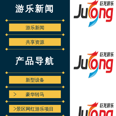
游乐新闻
游乐新闻
共享资源
产品导航
新型设备
豪华转马
景区网红游乐项目