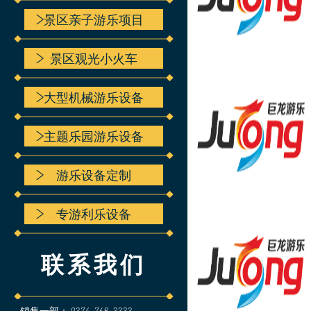
景区亲子游乐项目
景区观光小火车
大型机械游乐设备
主题乐园游乐设备
游乐设备定制
专游利乐设备
联系我们
销售一部：
0374-768-3333