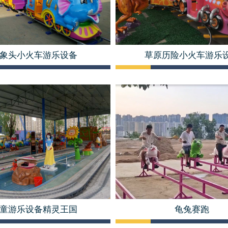
象头小火车游乐设备
草原历险小火车游乐
童游乐设备精灵王国
龟兔赛跑