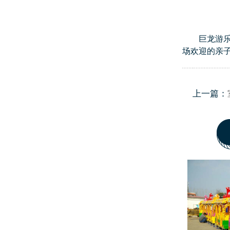
巨龙游
场欢迎的亲
上一篇：