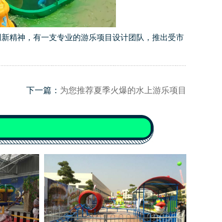
创新精神，有一支专业的游乐项目设计团队，推出受市
下一篇：
为您推荐夏季火爆的水上游乐项目