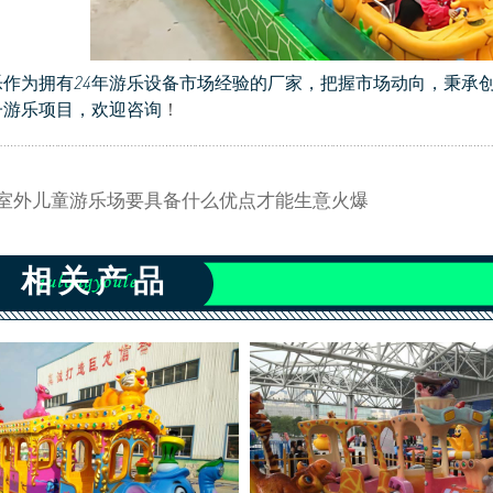
乐作为拥有24年游乐设备市场经验的厂家，把握市场动向，秉承
子游乐项目，欢迎咨询
！
室外儿童游乐场要具备什么优点才能生意火爆
相关产品