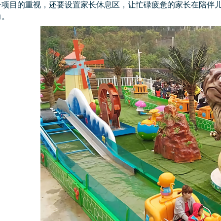
子项目的重视，还要设置家长休息区，让忙碌疲惫的家长在陪伴
力。