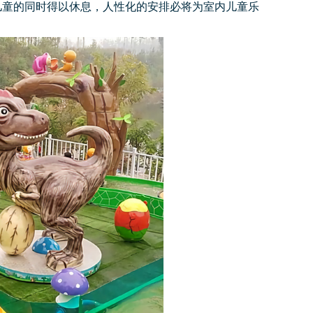
儿童的同时得以休息，人性化的安排必将为室内儿童乐