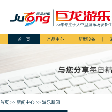
23年专注于大中型游乐场设备
首 页
产品中心
新型设备
首页 >>
新闻中心
>>
游乐新闻