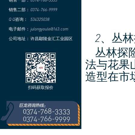
销售二部：
0374-766-9999
Q Q咨询：
534325038
电子邮件：
julongyoule@163.com
2、丛
公司地址：
许昌鄢陵金汇工业园区
丛林探
法与花果
造型在市
扫码获取报价