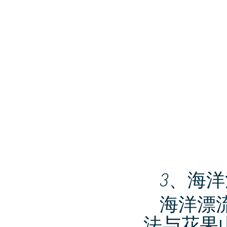
3、海
海洋漂
法与花果