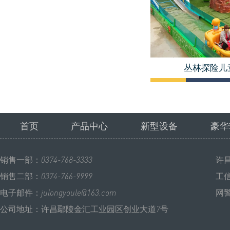
丛林探险儿
首页
产品中心
新型设备
豪华
销售一部：0374-768-3333
许
销售二部：0374-766-9999
工
电子邮件：julongyoule@163.com
网
公司地址：许昌鄢陵金汇工业园区创业大道7号