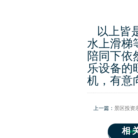
以上皆
水上滑梯
陪同下依
乐设备的
机，有意
上一篇：
景区投资
相