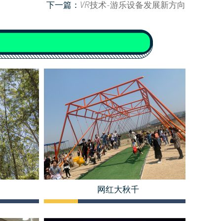
下一篇：
VR技术-游乐设备发展新方向
网红大秋千