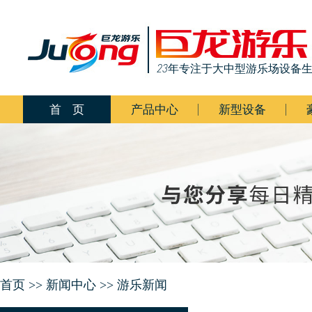
23年专注于大中型游乐场设备
首 页
产品中心
新型设备
首页 >>
新闻中心
>>
游乐新闻