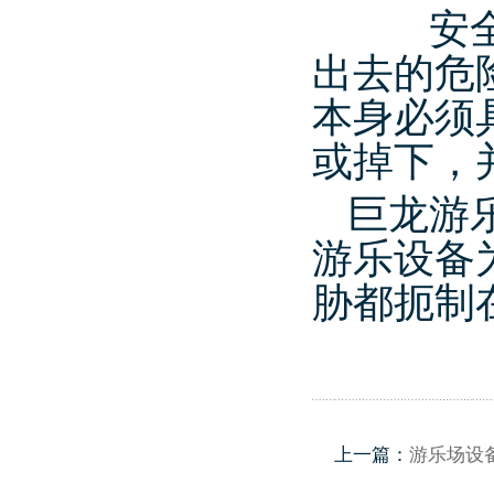
安全压
出去的危
本身必须
或掉下，
巨龙游
游乐设备
胁都扼制
上一篇：
游乐场设