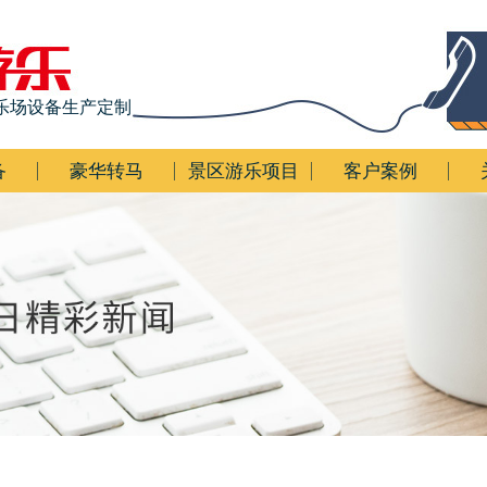
游乐场设备生产定制
备
豪华转马
景区游乐项目
客户案例