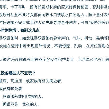
坐赛车、卡丁车时，留有长发或长辨的应束好保持稳固，否则非常
中娱乐时注意不要将头部伸向吸水口或喷水口的地方，防止意外发
因游乐设施不完善或工作人员失职导致意外伤害，可向当地特种设
外时别惊慌，做到这几点
坐游乐设施时，如发现游乐设施有异常声响、气味、抖动、晃动等
乐设施在运行中若出现意外情况，不要惊慌、乱动，在原位置耐
规大型游乐设施都有比较齐全的安全保护装置，运营单位也有比
。
乐设备哪些人不宜玩？
心脏病、高血压，或家族有相关病史者。
族成员有猝死者。
酒、感冒服药或刚吃饱的人。
劳、睡眠不足、熬夜的人。