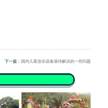
下一篇：
国内儿童游乐设备亟待解决的一些问题