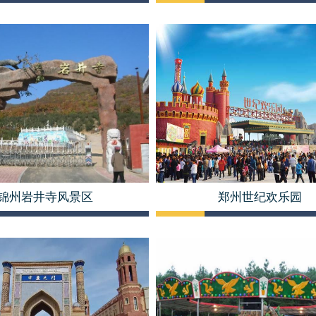
锦州岩井寺风景区
郑州世纪欢乐园