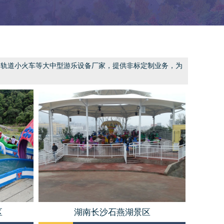
、轨道小火车等大中型游乐设备厂家，提供非标定制业务，为
区
湖南长沙石燕湖景区