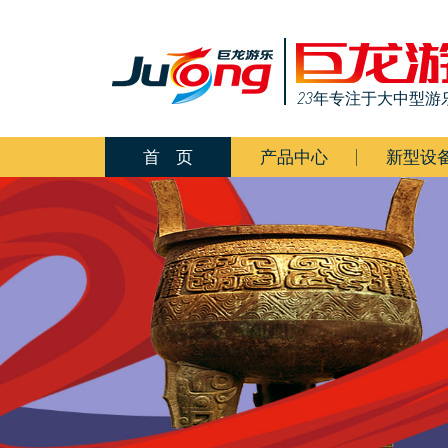
23年专注于大中型
首 页
产品中心
新型设