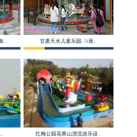
..
甘肃天水儿童乐园-16座...
..
红梅公园花果山漂流游乐设...