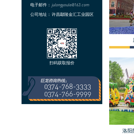
电子邮件：
julongyoule@163.com
公司地址：
许昌鄢陵金汇工业园区
扫码获取报价
洛阳