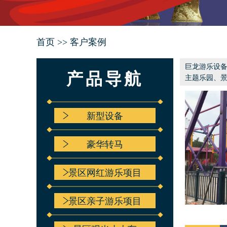
首页 >>
客户案例
巨龙游乐设备
产品导航
主题乐园、
新型设备
豪华转马
景区网红游乐项目
景区亲子游乐项目