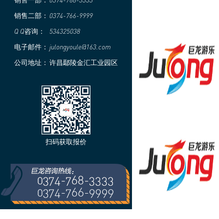
销售二部：
0374-766-9999
Q Q咨询：
534325038
电子邮件：
julongyoule@163.com
公司地址：
许昌鄢陵金汇工业园区
扫码获取报价