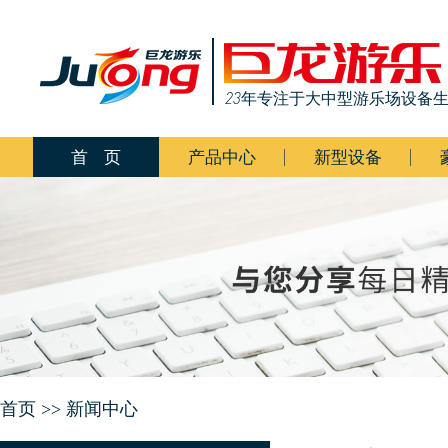
23年专注于大中型游乐场设备
首 页
产品中心
新型设备
首页 >>
新闻中心